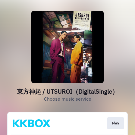
東方神起 / UTSUROI（DigitalSingle）
Choose music service
Play